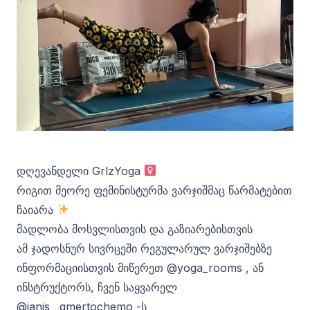
დღევანდელი GrlzYoga ‍
რიგით მეორე ფემინისტურმა ვარჯიშმაც წარმატებით
ჩაიარა
მადლობა მოსვლისთვის და გაზიარებისთვის
ამ ჯადოსნურ სივრცეში რეგულარულ ვარჯიშებზე
ინფორმაციისთვის მიწერეთ @yoga_rooms , ან
ინსტრუქტორს, ჩვენ საყვარელ
@janis__gmertochemo -ს