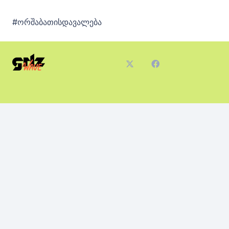
#ორშაბათისდავალება