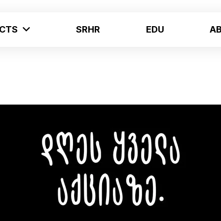
ECTS
SRHR
EDU
A